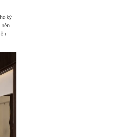
cho kỳ
o nên
iện