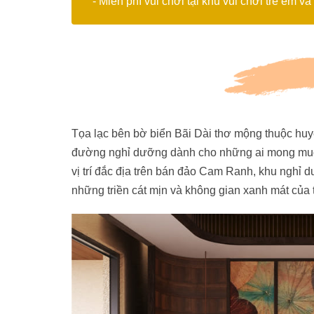
- Miễn phí vui chơi tại khu vui chơi trẻ em v
Tọa lạc bên bờ biển Bãi Dài thơ mộng thuộc hu
đường nghỉ dưỡng dành cho những ai mong muốn
vị trí đắc địa trên bán đảo Cam Ranh, khu nghỉ
những triền cát mịn và không gian xanh mát của t