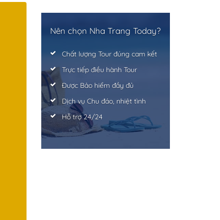
Nên chọn Nha Trang Today?
Chất lượng Tour đúng cam kết
Trực tiếp điều hành Tour
Được Bảo hiểm đầy đủ
Dịch vụ Chu đáo, nhiệt tình
Hỗ trợ 24/24