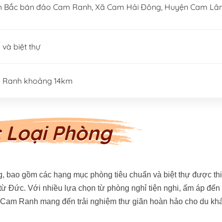
lịch Bắc bán đảo Cam Ranh, Xã Cam Hải Đông, Huyện Cam Lâ
và biệt thự
m Ranh khoảng 14km
 Loại Phòng
 bao gồm các hạng mục phòng tiêu chuẩn và biệt thự được thi
g từ Đức. Với nhiều lựa chọn từ phòng nghỉ tiện nghi, ấm áp đến 
na Cam Ranh mang đến trải nghiệm thư giãn hoàn hảo cho du kh