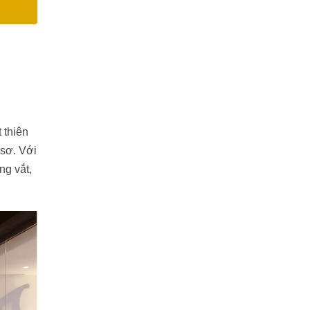
 thiên
sơ. Với
ng vắt,