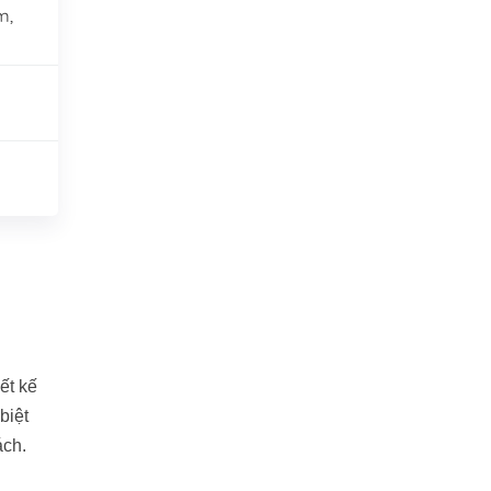
m,
ết kế
biệt
ách.