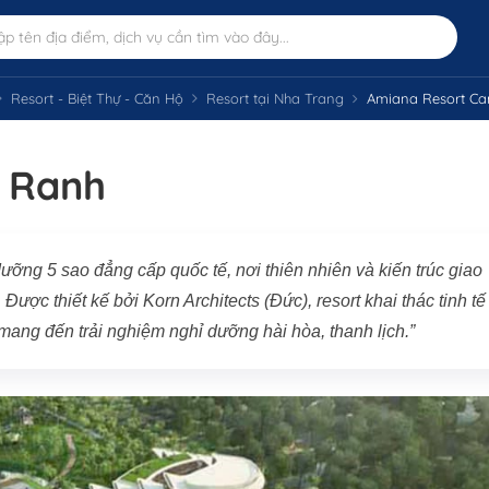
Resort - Biệt Thự - Căn Hộ
Resort tại Nha Trang
Amiana Resort C
 Ranh
ng 5 sao đẳng cấp quốc tế, nơi thiên nhiên và kiến trúc giao
Được thiết kế bởi Korn Architects (Đức), resort khai thác tinh tế
mang đến trải nghiệm nghỉ dưỡng hài hòa, thanh lịch.”