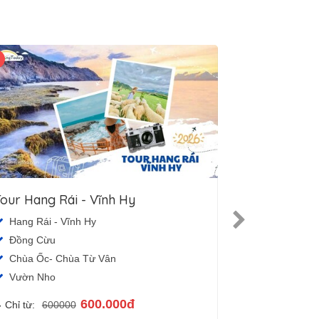
our Hang Rái - Vĩnh Hy
Tour Đà Lạ
Hang Rái - Vĩnh Hy
City tour N
Đồng Cừu
KDL Vinpea
Chùa Ốc- Chùa Từ Vân
Dinh Bảo Đ
Vườn Nho
Thung lũng
600.000đ
Chỉ từ:
600000
Chỉ từ:
159