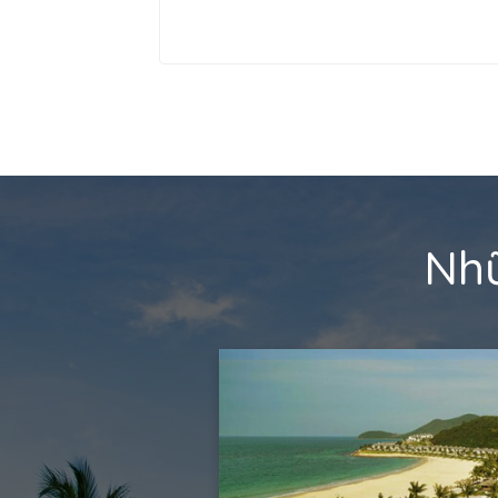
Nhữ
ott Resort &
Spa là khu Resort