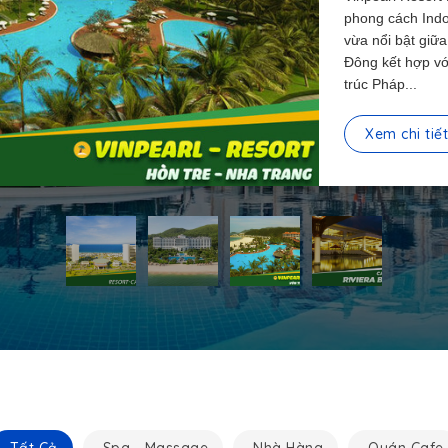
phong cách Indo
vừa nổi bật giữa
Đông kết hợp vớ
trúc Pháp...
Xem chi tiế
Tất Cả
Spa - Massage
Nhà Hàng
Quán Cafe