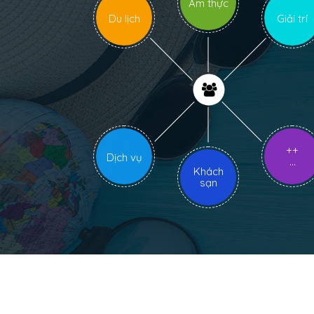
Ẩm thực
Du lịch
Giải trí
++
Dịch vụ
...
Khách
sạn