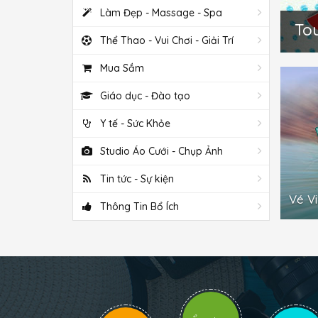
Làm Đẹp - Massage - Spa
Tou
Thể Thao - Vui Chơi - Giải Trí
Mua Sắm
Giáo dục - Đào tạo
Y tế - Sức Khỏe
Studio Áo Cưới - Chụp Ảnh
Tin tức - Sự kiện
Vé V
Thông Tin Bổ Ích