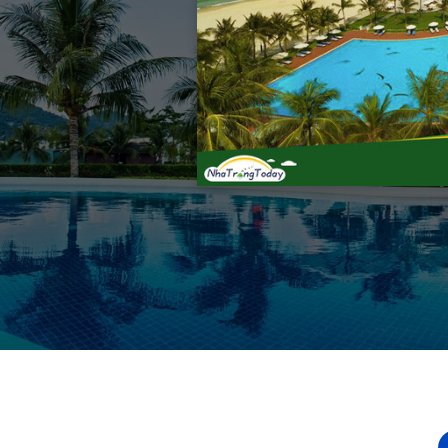
đảo Hòn Tre. Với hệ
t thự công suất lớn và
ng là lựa chọn hàng