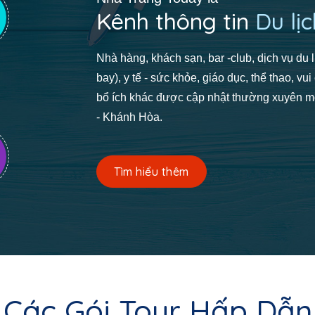
Kênh thông tin
Du lịc
Nhà hàng, khách sạn, bar -club, dịch vụ du lị
bay), y tế - sức khỏe, giáo dục, thể thao, vui 
bổ ích khác được cập nhật thường xuyên mộ
- Khánh Hòa.
Tìm hiểu thêm
Các Gói Tour Hấp Dẫn