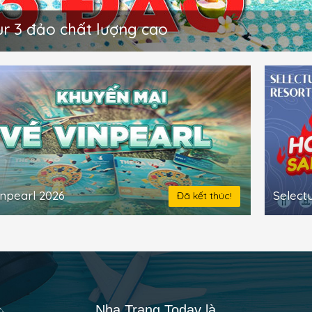
r 3 đảo chất lượng cao
Select
inpearl 2026
Đã kết thúc!
Nha Trang Today là