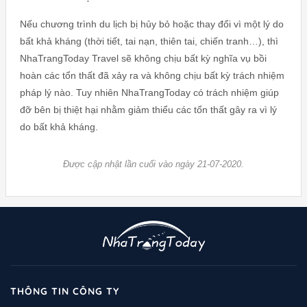
Nếu chương trình du lịch bị hủy bỏ hoặc thay đổi vì một lý do
bất khả kháng (thời tiết, tai nạn, thiên tai, chiến tranh…), thì
NhaTrangToday Travel sẽ không chịu bất kỳ nghĩa vụ bồi
hoàn các tổn thất đã xảy ra và không chịu bất kỳ trách nhiệm
pháp lý nào. Tuy nhiên NhaTrangToday có trách nhiệm giúp
đỡ bên bị thiệt hại nhằm giảm thiểu các tổn thất gây ra vì lý
do bất khả kháng.
Được cập nhật lần cuối vào ngày 21-07-2020.
THÔNG TIN CÔNG TY