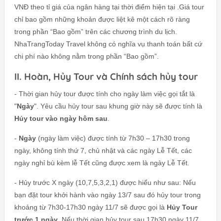
VNĐ theo tỉ giá của ngân hàng tại thời điểm hiện tại .Giá tour
chỉ bao gồm những khoản được liệt kê một cách rõ ràng
trong phần “Bao gồm” trên các chương trình du lịch.
NhaTrangToday Travel không có nghĩa vụ thanh toán bất cứ
chi phí nào không nằm trong phần “Bao gồm”.
II. Hoàn, Hủy Tour và Chính sách hủy tour
- Thời gian hủy tour được tính cho ngày làm việc gọi tắt là
"
Ngày
". Yêu cầu hủy tour sau khung giờ này sẽ được tính là
Hủy tour vào ngày hôm sau
.
-
Ngày
(ngày làm việc) được tính từ 7h30 – 17h30 trong
ngày, không tính thứ 7, chủ nhật và các ngày Lễ Tết, các
ngày nghỉ bù kèm lễ Tết cũng được xem là ngày Lễ Tết.
- Hủy trước X ngày (10,7,5,3,2,1) được hiểu như sau: Nếu
bạn đặt tour khởi hành vào ngày 13/7 sau đó hủy tour trong
khoảng từ 7h30-17h30 ngày 11/7 sẽ được gọi là
Hủy Tour
trước 1 ngày
. Nếu thời gian hủy tour sau 17h30 ngày 11/7