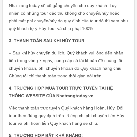
NhaTrangToday sẽ cố gắng chuyển cho quý khách. Tuy
nhiên có những tour đặc thù không cho chuyển/hủy hoặc
phải mất phí chuyển/hủy do quy định của tour đó thì xem như
quý khách tự ý Hủy Tour và chịu phạt 100%.
3. THANH TOÁN SAU KHI HỦY TOUR
– Sau khi hủy chuyến du lịch, Quý khách vui lòng đến nhận
tiền trong vòng 7 ngày, cung cấp số tài khoản để chúng tôi
chuyển khoản, phí chuyển khoản do Quý khách hàng chịu.
Chúng tôi chỉ thanh toán trong thời gian nói trên.
4. TRƯỜNG HỢP MUA TOUR TRỰC TUYẾN TẠI HỆ
THỐNG WEBSITE CỦA Nhatrangtoday.vn
Việc thanh toán trực tuyến Quý khách hàng Hoàn, Hủy, Đổi
tour theo đúng quy định trên. Riêng chi phí chuyển tiền Hủy
tour và phí hoàn tiền Quý khách hàng sẽ chịu.
5. TRƯỜNG HỢP BẤT KHẢ KHÁNG: