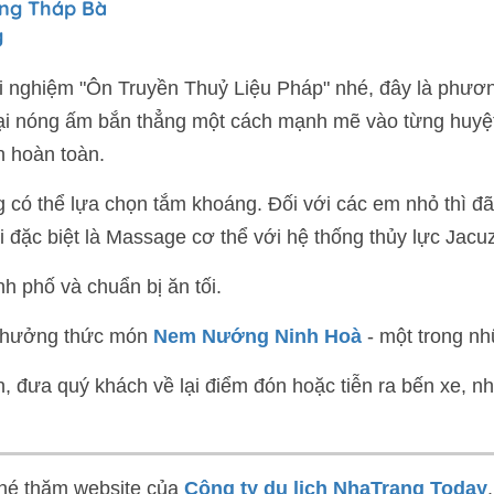
óng Tháp Bà
g
ải nghiệm "Ôn Truyền Thuỷ Liệu Pháp" nhé, đây là phươ
ại nóng ấm bắn thẳng một cách mạnh mẽ vào từng huyệt 
n hoàn toàn.
 có thể lựa chọn tắm khoáng. Đối với các em nhỏ thì đã
i đặc biệt là Massage cơ thể với hệ thống thủy lực Jacuzz
h phố và chuẩn bị ăn tối.
thưởng thức món
Nem Nướng Ninh Hoà
- một trong nhữ
, đưa quý khách về lại điểm đón hoặc tiễn ra bến xe, nh
.
hé thăm website của
Công ty du lịch NhaTrang Today