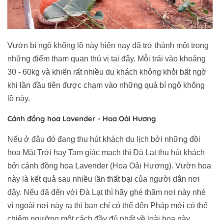
Vườn bí ngô khổng lồ này hiện nay đã trở thành một trong
những điểm tham quan thú vị tại đây. Mỗi trái vào khoảng
30 - 60kg và khiến rất nhiều du khách không khỏi bất ngờ
khi lần đầu tiên được chạm vào những quả bí ngô khổng
lồ này.
Cánh đồng hoa Lavender - Hoa Oải Hương
Nếu ở đâu đó đang thu hút khách du lịch bởi những đồi
hoa Mặt Trời hay Tam giác mạch thì Đà Lạt thu hút khách
bởi cánh đồng hoa Lavender (Hoa Oải Hương). Vườn hoa
này là kết quả sau nhiều lần thất bại của người dân nơi
đây. Nếu đã đến với Đà Lạt thì hãy ghé thăm nơi này nhé
vì ngoài nơi này ra thì bạn chỉ có thể đến Pháp mới có thể
chiêm ngưỡng một cách đầy đủ nhất về loài hoa này.