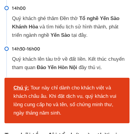
14h00
Quý khách ghé thăm Đền thờ
Tổ nghề
Yến Sào
Khánh Hòa
và tìm hiểu lịch sử hình thành, phát
triển ngành nghề
Yến Sào
tại đây.
14h30-16h00
Quý khách lên tàu trở về đất liền. Kết thúc chuyến
tham quan
Đảo Yến Hòn Nội
đầy thú vị.
Chú ý:
Tour này chỉ dành cho khách việt và
khách châu âu. Khi đặt dịch vụ, quý khách vui
lòng cung cấp họ và tên, số chứng minh thư,
ngày tháng năm sinh.