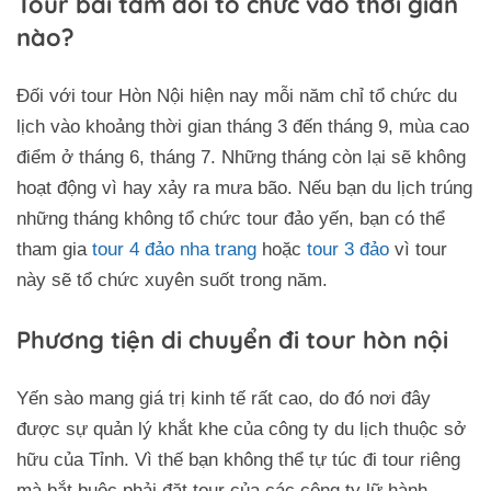
Tour bãi tắm đôi tổ chức vào thời gian
nào?
Đối với tour Hòn Nội hiện nay mỗi năm chỉ tổ chức du
lịch vào khoảng thời gian tháng 3 đến tháng 9, mùa cao
điểm ở tháng 6, tháng 7. Những tháng còn lại sẽ không
hoạt động vì hay xảy ra mưa bão. Nếu bạn du lịch trúng
những tháng không tổ chức tour đảo yến, bạn có thể
tham gia
tour 4 đảo nha trang
hoặc
tour 3 đảo
vì tour
này sẽ tổ chức xuyên suốt trong năm.
Phương tiện di chuyển đi tour hòn nội
Yến sào mang giá trị kinh tế rất cao, do đó nơi đây
được sự quản lý khắt khe của công ty du lịch thuộc sở
hữu của Tỉnh. Vì thế bạn không thể tự túc đi tour riêng
mà bắt buộc phải đặt tour của các công ty lữ hành.