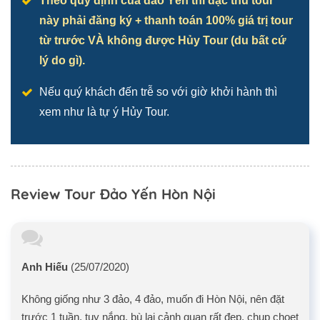
Theo quy định của đảo Yến thì đặc thù tour
này phải đăng ký + thanh toán 100% giá trị tour
từ trước VÀ không được Hủy Tour (du bất cứ
lý do gì).
Nếu quý khách đến trễ so với giờ khởi hành thì
xem như là tự ý Hủy Tour.
Review Tour Đảo Yến Hòn Nội
Anh Hiếu
(25/07/2020)
Không giống như 3 đảo, 4 đảo, muốn đi Hòn Nội, nên đặt
trước 1 tuần, tuy nắng, bù lại cảnh quan rất đẹp, chụp choẹt