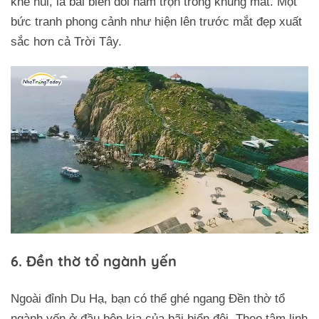
khe núi, là bãi biển đôi nằm trọn trong khung mắt. Một
bức tranh phong cảnh như hiện lên trước mắt đẹp xuất
sắc hơn cả Trời Tây.
6. Đền thờ tổ ngành yến
Ngoài đỉnh Du Hạ, bạn có thể ghé ngang Đền thờ tổ
Trở về trang trước đó
ngành yến ở đầu bên kia của bãi biển đôi. Theo tâm linh