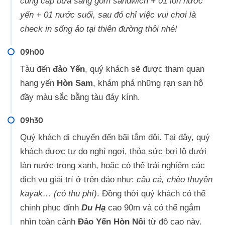
cung cấp bữa sáng gồm sandwich + 01 lon nước
yến + 01 nước suối, sau đó chỉ việc vui chơi là
check in sống ảo tại thiên đường thôi nhé!
09h00
Tàu đến
đảo Yến
, quý khách sẽ được tham quan
hang yến
Hòn Sam
, khám phá những rạn san hô
đầy màu sắc bằng tàu đáy kính.
09h30
Quý khách di chuyển đến bãi tắm đôi. Tại đây, quý
khách được tự do nghỉ ngơi, thỏa sức bơi lộ dưới
làn nước trong xanh, hoặc có thể trải nghiệm các
dịch vụ giải trí ở trên đảo như:
câu cá, chèo thuyền
kayak… (có thu phí)
. Đồng thời quý khách có thể
chinh phục đỉnh
Du Hạ
cao 90m và có thể ngắm
nhìn toàn cảnh
Đảo Yến Hòn Nội
từ độ cao này.