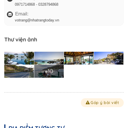
0971714868 - 0328794868
Email:
votrang@nhatrangtoday.vn
Thư viện ảnh
+10
Góp ý bài viết