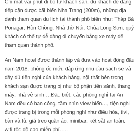
Chỉ mất vài phút đi bộ từ khách sạn, du khách dễ dàng
tiếp cận được bãi biển Nha Trang (200m), những địa
danh tham quan du lịch tại thành phố biển như: Tháp Bà
Ponagar, Hòn Chồng, Nhà thờ Núi, Chùa Long Sơn, quý
khách có thể tự dễ dàng di chuyển bằng xe máy để
tham quan thành phố.
An Nam hotel được thành lập và đưa vào hoạt động đầu
năm 2018, phòng ốc mới, đáp ứng nhu cầu sạch sẽ và
đầy đủ tiện nghi của khách hàng, nội thất bên trong
khách sạn được trang bị như bộ phận tiền sảnh, thang
máy, nhà vệ sinh….Đặc biệt, các phòng nghỉ tại An
Nam đều có ban công, tầm nhìn view biển…, tiện nghi
được trang bị trong mỗi phòng nghỉ như điều hòa, tivi,
bàn và tủ, giá treo quần áo, minibar, két sắt an toàn,
wifi tốc độ cao miễn phí…..