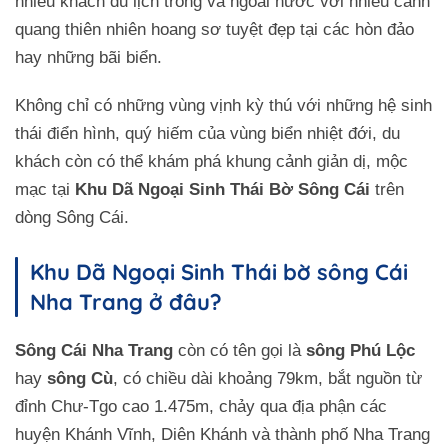
nhiều khách du lịch trong và ngoài nước với nhiều cảnh
quang thiên nhiên hoang sơ tuyệt đẹp tại các hòn đảo
hay những bãi biển.
Không chỉ có những vùng vịnh kỳ thú với những hệ sinh
thái điển hình, quý hiếm của vùng biển nhiệt đới, du
khách còn có thể khám phá khung cảnh giản dị, mộc
mạc tại
Khu Dã Ngoại Sinh Thái Bờ Sông Cái
trên
dòng Sông Cái.
Khu Dã Ngoại Sinh Thái bờ sông Cái
Nha Trang ở đâu?
Sông Cái Nha Trang
còn có tên gọi là
sông Phú Lộc
hay
sông Cù
, có chiều dài khoảng 79km, bắt nguồn từ
đỉnh Chư-Tgo cao 1.475m, chảy qua địa phận các
huyện Khánh Vĩnh, Diên Khánh và thành phố Nha Trang