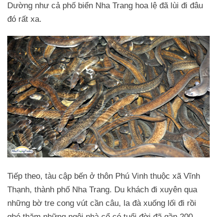
Dường như cả phố biển Nha Trang hoa lệ đã lùi đi đâu
đó rất xa.
Tiếp theo, tàu cập bến ở thôn Phú Vinh thuộc xã Vĩnh
Thạnh, thành phố Nha Trang. Du khách đi xuyên qua
những bờ tre cong vút cần câu, la đà xuống lối đi rồi
ghé thăm những ngôi nhà cổ có tuổi đời đã gần 200