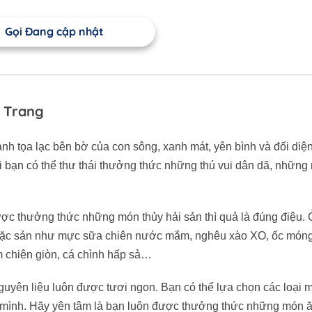
Gọi Đang cập nhật
 Trang
tọa lạc bên bờ của con sông, xanh mát, yên bình và đối diện
bạn có thể thư thái thưởng thức những thú vui dân dã, những
ược thưởng thức những món thủy hải sản thì quả là đúng điệu.
đặc sản như mực sữa chiên nước mắm, nghêu xào XO, ốc móng
 chiên giòn, cá chình hấp sả…
guyên liệu luôn được tươi ngon. Bạn có thể lựa chọn các loại m
ng mình. Hãy yên tâm là bạn luôn được thưởng thức những món 