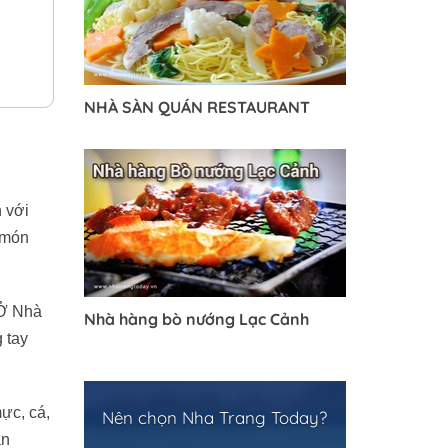
NHÀ SÀN QUÁN RESTAURANT
 với
 món
 Ở Nhà
Nhà hàng bò nướng Lạc Cảnh
 tay
ực, cá,
Nên chọn Nha Trang Today?
ăn