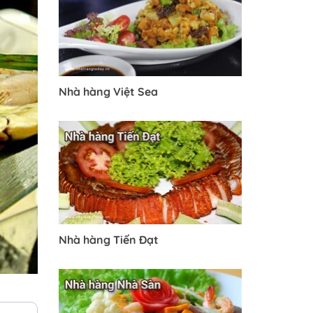
Nhà hàng Việt Sea
Nhà hàng Tiến Đạt