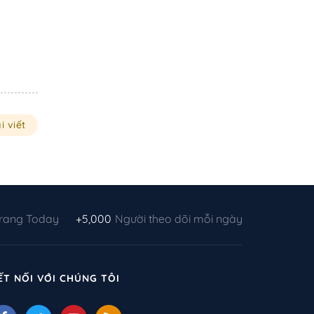
i viết
Trang Today
+5,000
Người theo dõi mỗi ngày
ẾT NỐI VỚI CHÚNG TÔI