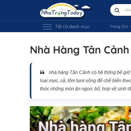
Tất cả danh mục
Trang Chủ
Nhà Hàng Tân Cảnh
Vị trí trên bản đồ
nhà hàng Tân Cảnh có hệ thống bể giữ 
loại mực, cá, tôm tươi sống để chế biến the
thức những món ăn ngon, bổ, hợp vệ sinh đ