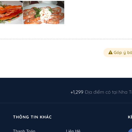
Góp ý bà
+1,299
Địa điểm có tại Nha 
THÔNG TIN KHÁC
K
Thanh Toán
Liên Hệ