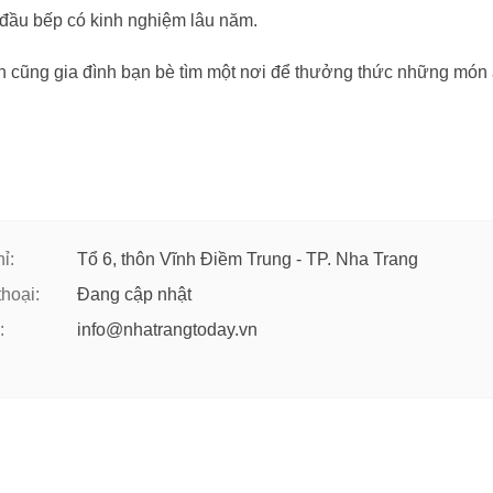
 đầu bếp có kinh nghiệm lâu năm.
ạn cũng gia đình bạn bè tìm một nơi để thưởng thức những món 
ỉ:
Tổ 6, thôn Vĩnh Điềm Trung - TP. Nha Trang
thoại:
Đang cập nhật
:
info@nhatrangtoday.vn