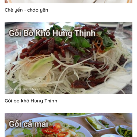
Chè yến - cháo yến
Gỏi bò khô Hưng Thịnh