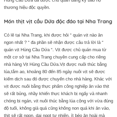
Hùng Cầu Dứa đã được chủ quán đăng ký bảo hộ
thương hiệu độc quyền.
Món thịt vịt cầu Dứa độc đáo tại Nha Trang
Có lẽ tại Nha Trang, khi được hỏi “ quán vịt nào ăn
ngon nhất ? “ đa phần sẽ nhận được câu trả lời là “
quán vịt Hùng Cầu Dứa “. Vịt được chủ quán mua từ
một cơ sở tại Nha Trang chuyên cung cấp cho riêng
nhà hàng Vịt Hùng Cầu Dứa.Vịt được nuôi thúc bằng
lúa,tắm ao, khoảng 80 đến 85 ngày nuôi vịt sẽ được
kiểm dịch sau đó được chuyển cho nhà hàng. Khác với
vịt được nuôi bằng thực phẩm công nghiệp ăn vào thịt
sẽ rất bủng, nhầy khiến thực khách bị ngấy và nhanh
chóng bị ngán, vịt nuôi thúc bằng lúa cộng với vừa đúng
độ tuổi, không già quá cũng không non quá khi ăn vào,
thịt sẽ rất ngon, dai ngọt tự nhiên, ít béo ăn hoài mà