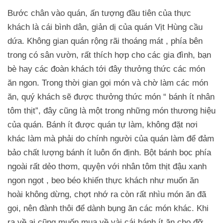
Bước chân vào quán, ấn tượng đầu tiên của thực
khách là cái bình dân, giản dị của quán Vịt Hùng cầu
dứa. Không gian quán rộng rãi thoáng mát , phía bên
trong có sân vườn, rất thích hợp cho các gia đình, bạn
bè hay các đoàn khách tới đây thưởng thức các món
ăn ngon. Trong thời gian gọi món và chờ làm các món
ăn, quý khách sẽ được thưởng thức món “ bánh ít nhân
tôm thịt”, đây cũng là một trong những món thương hiệu
của quán. Bánh ít được quán tự làm, không đặt nơi
khác làm mà phải do chính người của quán làm để đảm
bảo chất lượng bánh ít luôn ổn định. Bột bánh bọc phía
ngoài rất dẻo thơm, quyện với nhân tôm thịt đậu xanh
ngon ngọt , beo béo khiến thực khách như muốn ăn
hoài không dừng, chợt nhớ ra còn rất nhìu món ăn đã
gọi, nên đành thôi để dành bụng ăn các món khác. Khi
ra về ai cũng muốn mua về vài cái bánh ít ăn cho đỡ