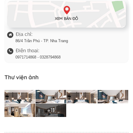
XEM BẢN ĐỒ
Địa chỉ:
86/4 Trần Phú - TP. Nha Trang
Điện thoại:
0971714868 - 0328794868
Thư viện ảnh
+11