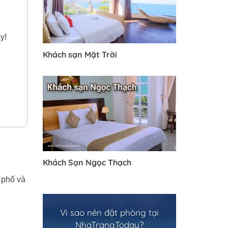
y!
Khách sạn Mặt Trời
Khách Sạn Ngọc Thạch
 phố và
Vì sao nên đặt phòng tại
NhaTrangToday?