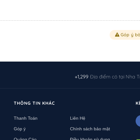
Góp ý bà
+1,299
Địa điểm có tại Nha 
THÔNG TIN KHÁC
K
Thanh Toán
Liên Hệ
Góp ý
Chính sách bảo mật
Quảng Cáo
Điều khoản sử dụng