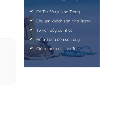
Có Trụ Sở tại Nha Trang
Chuyên khách sạn Nha Trang
Tư vấn đầy đủ nhất
Hỗ trợ đưa đón sân bay
Giảm thêm dịch vụ Tour