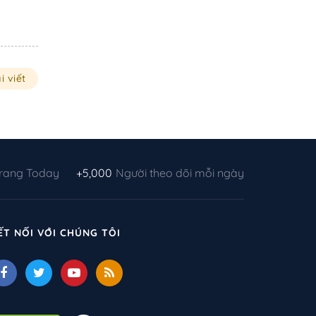
i viết
Trang Today
+5,000
Người theo dõi mỗi ngày
ẾT NỐI VỚI CHÚNG TÔI