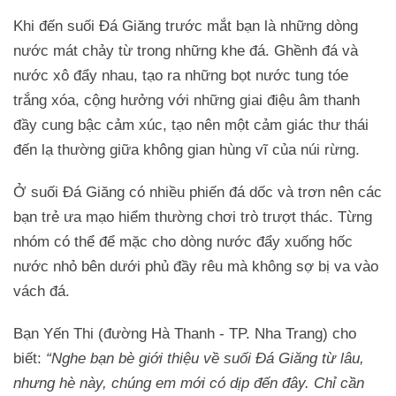
Khi đến suối Đá Giăng trước mắt bạn là những dòng
nước mát chảy từ trong những khe đá. Ghềnh đá và
nước xô đẩy nhau, tạo ra những bọt nước tung tóe
trắng xóa, cộng hưởng với những giai điệu âm thanh
đầy cung bậc cảm xúc, tạo nên một cảm giác thư thái
đến lạ thường giữa không gian hùng vĩ của núi rừng.
Ở suối Đá Giăng có nhiều phiến đá dốc và trơn nên các
bạn trẻ ưa mạo hiểm thường chơi trò trượt thác. Từng
nhóm có thể để mặc cho dòng nước đẩy xuống hốc
nước nhỏ bên dưới phủ đầy rêu mà không sợ bị va vào
vách đá.
Bạn Yến Thi (đường Hà Thanh - TP. Nha Trang) cho
biết:
“Nghe bạn bè giới thiệu về suối Đá Giăng từ lâu,
nhưng hè này, chúng em mới có dịp đến đây. Chỉ cần