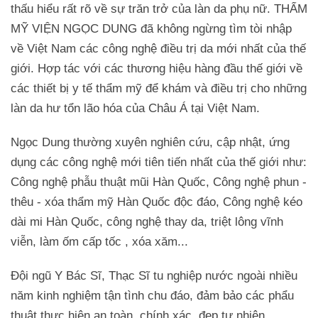
thấu hiểu rất rõ về sự trăn trở của làn da phụ nữ. THẨM
MỸ VIỆN NGỌC DUNG đã không ngừng tìm tòi nhập
về Việt Nam các công nghệ điều trị da mới nhất của thế
giới. Hợp tác với các thương hiệu hàng đầu thế giới về
các thiết bị y tế thẩm mỹ để khám và điều trị cho những
làn da hư tổn lão hóa của Châu Á tại Việt Nam.
Ngọc Dung thường xuyên nghiên cứu, cập nhật, ứng
dụng các công nghệ mới tiên tiến nhất của thế giới như:
Công nghệ phẫu thuật mũi Hàn Quốc, Công nghệ phun -
thêu - xóa thẩm mỹ Hàn Quốc độc đáo, Công nghệ kéo
dài mi Hàn Quốc, công nghệ thay da, triệt lông vĩnh
viễn, làm ốm cấp tốc , xóa xăm...
Đội ngũ Y Bác Sĩ, Thạc Sĩ tu nghiệp nước ngoài nhiều
năm kinh nghiệm tận tình chu đáo, đảm bảo các phẩu
thuật thực hiện an toàn, chính xác, đẹp tự nhiên.