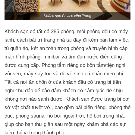
Khách sạn Bavico Nha Trang
Khách sạn có tất cả 285 phòng, mỗi phòng đều có máy
lạnh, cách bài trí trang nhã tại đây đi kèm bàn làm việc,
tủ quần áo, két an toàn trong phòng và truyền hình cáp
màn hình phẳng, minibar và ấm đun nước điện cũng
được cung cấp. Phòng tắm riêng có bồn tắm/tiện nghi
vòi sen, máy sấy tóc và đồ vệ sinh cá nhân miễn phí.
Tất cả nơi ăn chốn ở của khách đều có trang bị tiện
nghi chu đáo để bảo đảm khách có cảm giác dễ chịu
không nơi nào sánh được. Khách sạn được trang bị cơ
sở vật chất tuyệt vời, bao gồm bãi biển riêng, phòng thể
dục, phòng sauna, hồ bơi ngoài trời, hồ bơi trong nhà,
giúp cho bạn thư giãn sau một ngày khám phá các sự
kiện thú vị trong thành phố.