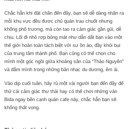
Chắc hẳn khi đặt chân đến đây, bạn sẽ dễ dàng nhận ra
mỗi khu vực đều đươc chủ quán trau chuốt nhưng
không phô trương, mà còn tao ra cảm giác gần gũi, dễ
chịu. Lối đi nhỏ rợp bóng mát như dẫn dắt bạn vào một
thế giới hoàn toàn tách biệt với sự ồn ào, đầy khói bụi
của trung tâm thành phố. Bạn cũng có thể chọn cho
mình một góc ngồi giữa khoảng sân của “Thảo Nguyên”
và đắm mình trong những bản nhạc du dương, êm ái.
Vào dịp cuối tuần, hãy rủ một vài người bạn đến đậy để
thử cái cảm giác thư thái hay có thể chơi những ván
Bida ngay bên cạnh quán cafe này, chắc hẳn bạn sẽ
không thất vọng.