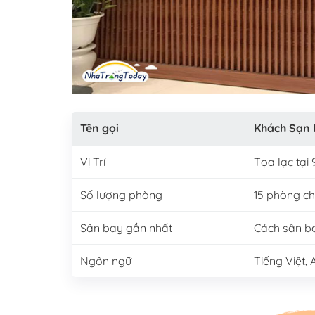
Tên gọi
Khách Sạn 
Vị Trí
Tọa lạc tạ
Số lượng phòng
15 phòng ch
Sân bay gần nhất
Cách sân b
Ngôn ngữ
Tiếng Việt, 