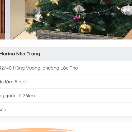
Marina Nha Trang
i 92/40 Hùng Vương, phường Lộc Thọ
ia làm 5 loại
ay quốc tế 26km
Anh