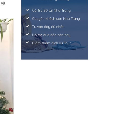
 và
Có Trụ Sở tại Nha Trang
Chuyên khách sạn Nha Trang
Tư vấn đầy đủ nhất
Hỗ trợ đưa đón sân bay
Giảm thêm dịch vụ Tour