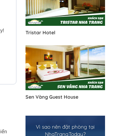
y!
Tristar Hotel
Sen Vàng Guest House
Vì sao nên đặt phòng tại
biển
NhaTrangToday?