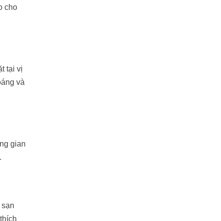
o cho
 tại vị
hoáng và
ng gian
.
 sạn
thích