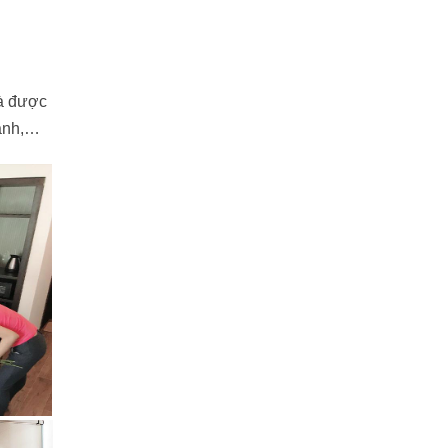
và được
lạnh,…