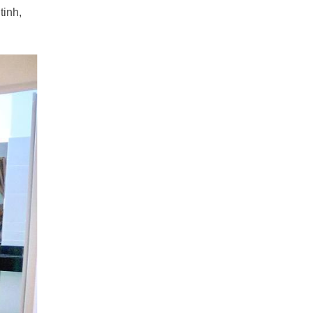
tinh,