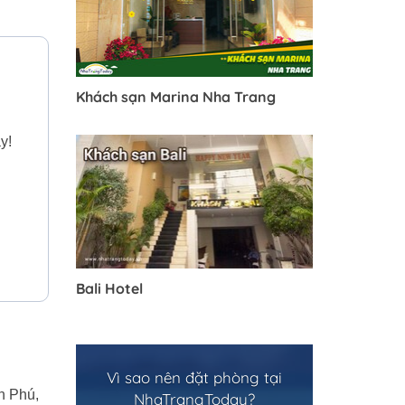
Khách sạn Marina Nha Trang
y!
Bali Hotel
Vì sao nên đặt phòng tại
n Phú,
NhaTrangToday?