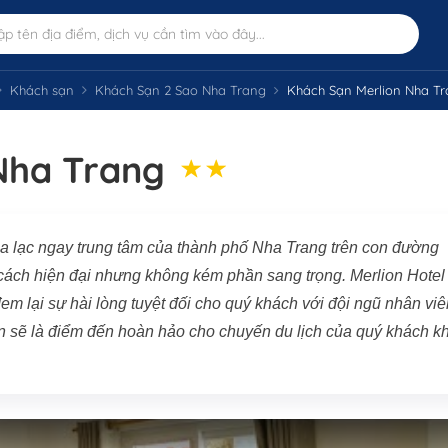
Khách sạn
Khách Sạn 2 Sao Nha Trang
Khách Sạn Merlion Nha T
Nha Trang
ọa lạc ngay trung tâm của thành phố Nha Trang trên con đường
 cách hiện đại nhưng không kém phần sang trọng. Merlion Hotel
m lại sự hài lòng tuyệt đối cho quý khách với đội ngũ nhân viê
ắn sẽ là điểm đến hoàn hảo cho chuyến du lịch của quý khách kh