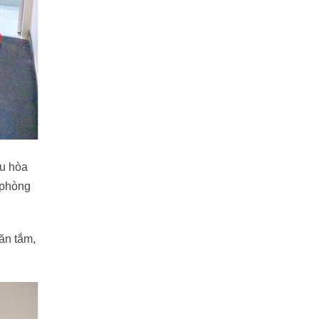
ều hòa
ó phòng
hăn tắm,