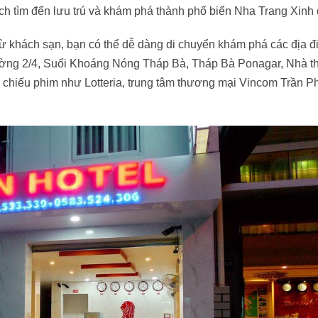
ách tìm đến lưu trú và khám phá thành phố biển Nha Trang Xinh 
ừ khách sạn, bạn có thể dễ dàng di chuyển khám phá các địa đ
ường 2/4, Suối Khoáng Nóng Tháp Bà, Tháp Bà Ponagar, Nhà t
 chiếu phim như Lotteria, trung tâm thương mại Vincom Trần P