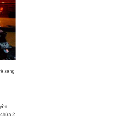
và sang
uyền
c chứa 2