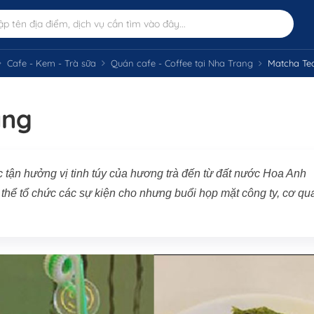
Cafe - Kem - Trà sữa
Quán cafe - Coffee tại Nha Trang
Matcha Te
ang
tận hưởng vị tinh túy của hương trà đến từ đất nước Hoa Anh
thể tổ chức các sự kiện cho nhưng buổi họp mặt công ty, cơ qu