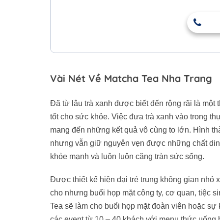
Vài Nét Về Matcha Tea Nha Trang
Đã từ lâu trà xanh được biết đến rộng rãi là m
tốt cho sức khỏe. Việc đưa trà xanh vào trong thư
mang đến những kết quả vô cùng to lớn. Hình thàn
nhưng vẫn giữ nguyên vẹn được những chất dinh
khỏe mạnh và luôn luôn căng tràn sức sống.
Được thiết kế hiện đại trẻ trung không gian nhỏ 
cho nhưng buổi họp mặt công ty, cơ quan, tiệc s
Tea sẽ làm cho buổi họp mặt đoàn viên hoặc sự
các event từ 10 – 40 khách với menu thức uống h