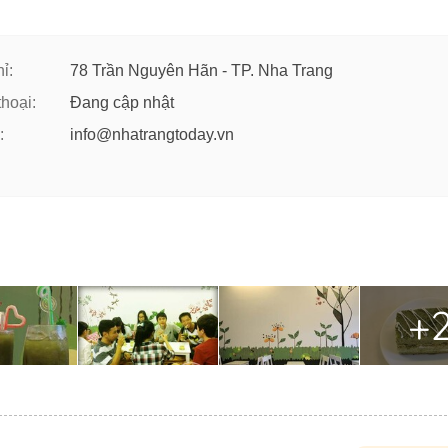
ỉ:
78 Trần Nguyên Hãn - TP. Nha Trang
thoại:
Đang cập nhật
:
info@nhatrangtoday.vn
+