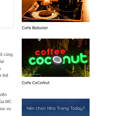
Cafe Babolat
vô cùng
ại
̀
 thể
Cafe CoCoNut
kiện
 của MC
Nên chọn Nha Trang Today?
hục vụ