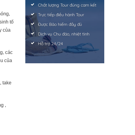
Chất lượng Tour đúng cam kết
nóng,
Trực tiếp điều hành Tour
sinh tố
Được Bảo hiểm đầy đủ
y của
Dịch vụ Chu đáo, nhiệt tình
Hỗ trợ 24/24
g, các
êu của
, take
g ,