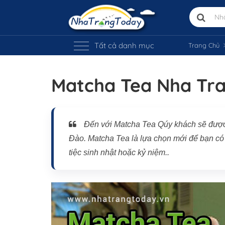
Tất cả danh mục
Trang Chủ
Matcha Tea Nha Tr
Đến với Matcha Tea Qúy khách sẽ được 
Vị trí trên bản đồ
Đào. Matcha Tea là lựa chọn mới để bạn có 
tiệc sinh nhật hoặc kỷ niệm..