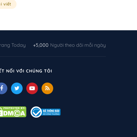
i viết
Trang Today
+5,000
Người theo dõi mỗi ngày
ẾT NỐI VỚI CHÚNG TÔI