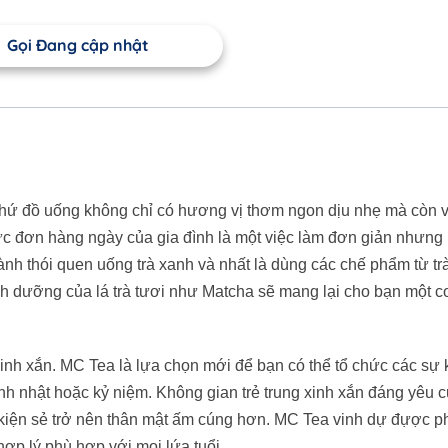
Gọi Đang cập nhật
ột thứ đồ uống không chỉ có hương vị thơm ngon dịu nhẹ mà còn 
̣c đơn hàng ngày của gia đình là một việc làm đơn giản nhưng l
h thói quen uống trà xanh và nhất là dùng các chế phẩm từ tra
 dưỡng của lá trà tươi như Matcha sẽ mang lại cho bạn một cơ
xinh xắn. MC Tea là lựa chọn mới để bạn có thể tổ chức các sự 
inh nhật hoặc kỷ niệm. Không gian trẻ trung xinh xắn đáng yêu
 kiện sẻ trở nên thân mật ấm cúng hơn. MC Tea vinh dự đựợc p
ợp lý phù hợp với mọi lứa tuổi.