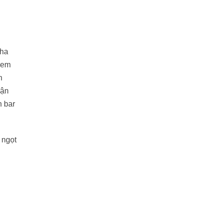
Nha
xem
h
hận
n bar
 ngọt