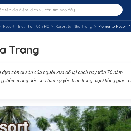
Resort - Biệt Thự - Căn Hộ
Resort tại Nha Trang
Memento Resort N
a Trang
a trên di sản của người xưa để lại cách nay trên 70 năm.
ng thêm mang đến cho bạn sự yên bình trong một không gian m