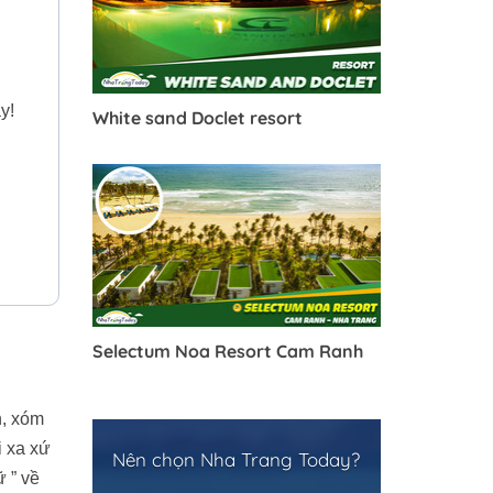
y!
White sand Doclet resort
Selectum Noa Resort Cam Ranh
n, xóm
i xa xứ
Nên chọn Nha Trang Today?
 ” về