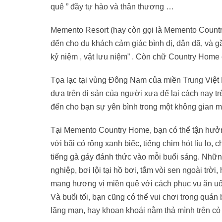
quê ” đầy tự hào và thân thương …
Memento Resort (hay còn gọi là Memento Count
đến cho du khách cảm giác bình dị, dân dã, và g
kỷ niệm , vật lưu niệm” . Còn chữ Country Home c
Tọa lạc tại vùng Đông Nam của miền Trung Việ
dựa trên di sản của người xưa để lại cách nay
đến cho bạn sự yên bình trong một không gian mi
Tại Memento Country Home, bạn có thể tận hưởng
với bãi cỏ rộng xanh biếc, tiếng chim hót líu lo,
tiếng gà gáy đánh thức vào mỗi buổi sáng. Những
nghiệp, bơi lội tại hồ bơi, tắm vòi sen ngoài trờ
mang hương vị miền quê với cách phục vụ ăn u
Và buổi tối, bạn cũng có thể vui chơi trong quán 
lãng mạn, hay khoan khoái nằm thả mình trên cỏ n