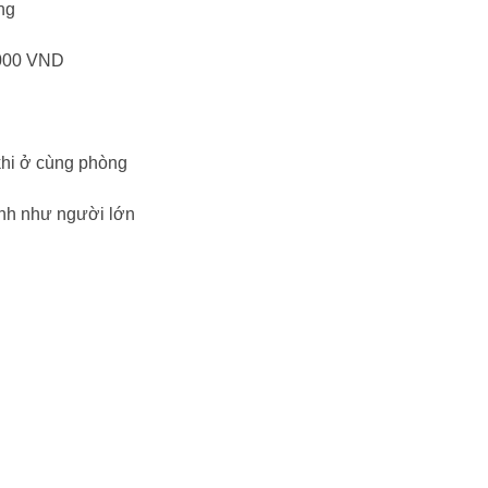
ng
.000 VND
khi ở cùng phòng
ính như người lớn