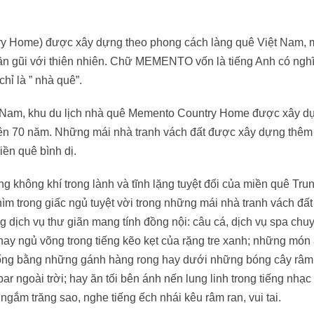
ry Home) được xây dựng theo phong cách làng quê Việt Nam,
ần gũi với thiên nhiên. Chữ MEMENTO vốn là tiếng Anh có nghĩa
hỉ là ” nhà quê”.
t Nam, khu du lịch nhà quê Memento Country Home được xây d
 trên 70 năm. Những mái nhà tranh vách đất được xây dựng thê
ền quê bình dị.
 không khí trong lành và tĩnh lặng tuyệt đối của miền quê Tru
 chìm trong giấc ngủ tuyệt vời trong những mái nhà tranh vách đất
 dịch vụ thư giãn mang tính đồng nội: câu cá, dịch vụ spa chu
i, hay ngủ võng trong tiếng kẽo kẹt của rặng tre xanh; những món
ống bằng những gánh hàng rong hay dưới những bóng cây râm
bar ngoài trời; hay ăn tối bên ánh nến lung linh trong tiếng nhạc
gắm trăng sao, nghe tiếng ếch nhái kêu râm ran, vui tai.