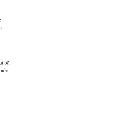
c
n
ại bãi
hiên