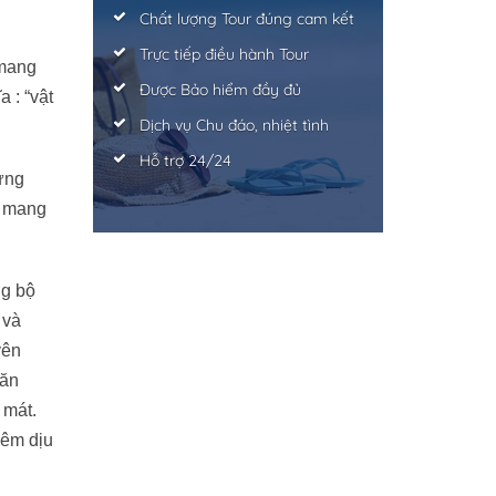
Chất lượng Tour đúng cam kết
Trực tiếp điều hành Tour
 mang
Được Bảo hiểm đầy đủ
 : “vật
Dịch vụ Chu đáo, nhiệt tình
Hỗ trợ 24/24
ựng
m mang
ng bộ
 và
yên
 ăn
 mát.
 êm dịu