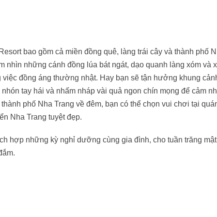
esort bao gồm cả miền đồng quê, làng trái cây và thành phố 
gắm nhìn những cánh đồng lúa bát ngát, dạo quanh làng xóm và 
 việc đồng áng thường nhật. Hay bạn sẽ tận hưởng khung cản
thử nhón tay hái và nhấm nháp vài quả ngon chín mọng để cảm n
 thành phố Nha Trang về đêm, bạn có thể chọn vui chơi tại quá
iển Nha Trang tuyệt đẹp.
hích hợp những kỳ nghỉ dưỡng cùng gia đình, cho tuần trăng mật
đắm.