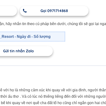
Gọi 0971714868
 hãy nhắn tin theo cú pháp bên dưới, chúng tôi sẽ gọi lại nga
Resort - Ngày đi - Số lượng
Gửi tin nhắn Zalo
uê với họ là những cảm xúc khi quay về với gia đinh, người thâ
thời ấu thơ . Và có lúc nó thiêng liêng đến đổi với những ngườ
bể khi quay về nơi quê cha đất tổ họ cũng chỉ ngắn gọn hai chữ