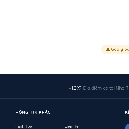
Góp ý bà
+1,299
Địa điểm có tại Nha 
THÔNG TIN KHÁC
K
Thanh Toán
Liên Hệ