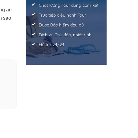
Chất lượng Tour đúng cam kết
ưng ăn
Trực tiếp điều hành Tour
n sao
Được Bảo hiểm đầy đủ
Dịch vụ Chu đáo, nhiệt tình
Hỗ trợ 24/24