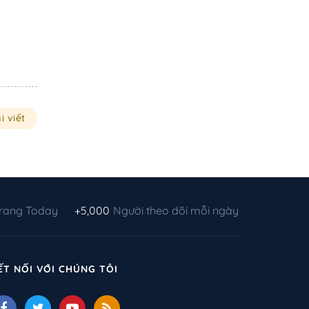
i viết
Trang Today
+5,000
Người theo dõi mỗi ngày
ẾT NỐI VỚI CHÚNG TÔI