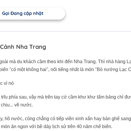
Gọi Đang cập nhật
 Cảnh Nha Trang
goài mà du khách cầm theo khi đến Nha Trang. Thì nhà hàng L
iến "có một không hai", nổi tiếng nhất là món "Bò nướng Lạc 
c vì nó
 trĩu phía sau, vậy mà trên tay cứ cầm khư khư tấm bảng chỉ đ
chịu... về nước.
 hồ nước, cũng chẳng có tiếp viên xinh xắn hay bàn ghế sang 
 món ăn ngon với bề dày lịch sử trên 40 năm chế biến.