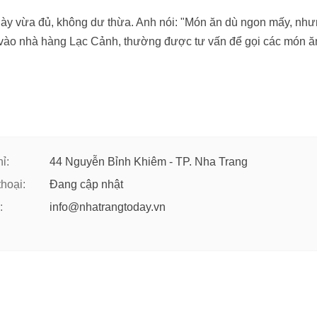
này vừa đủ, không dư thừa. Anh nói: "Món ăn dù ngon mấy, nh
vào nhà hàng Lạc Cảnh, thường được tư vấn để gọi các món ă
ỉ:
44 Nguyễn Bỉnh Khiêm - TP. Nha Trang
thoại:
Đang cập nhật
:
info@nhatrangtoday.vn