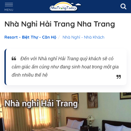
MENU
Nhà Nghỉ Hải Trang Nha Trang
Resort - Biệt Thự - Căn Hộ
Nhà Nghỉ - Nhà Khách
Đến với Nhà nghỉ Hải Trang quý khách sẽ có
cảm giác ấm cúng như đang sinh hoạt trong một gia
đình nhiều thế hệ