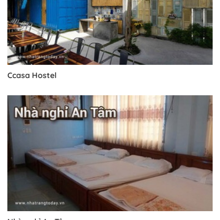
Ccasa Hostel
Trở về trang trước đó