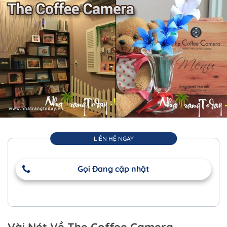
LIÊN HỆ NGAY
Gọi Đang cập nhật
Vài Nét Về The Coffee Camera