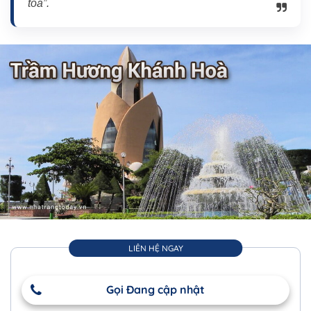
toả”.
LIÊN HỆ NGAY
Gọi Đang cập nhật