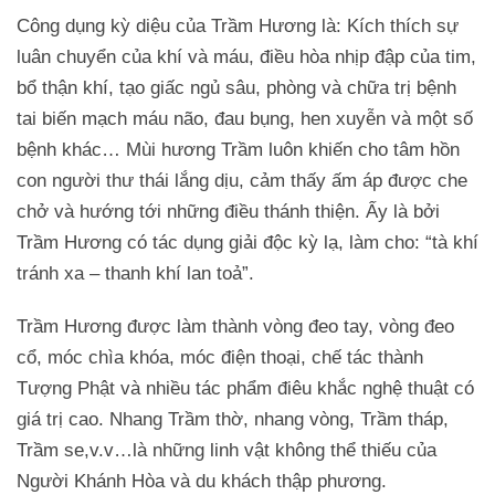
Công dụng kỳ diệu của Trầm Hương là: Kích thích sự
luân chuyển của khí và máu, điều hòa nhịp đập của tim,
bổ thận khí, tạo giấc ngủ sâu, phòng và chữa trị bệnh
tai biến mạch máu não, đau bụng, hen xuyễn và một số
bệnh khác… Mùi hương Trầm luôn khiến cho tâm hồn
con người thư thái lắng dịu, cảm thấy ấm áp được che
chở và hướng tới những điều thánh thiện. Ấy là bởi
Trầm Hương có tác dụng giải độc kỳ lạ, làm cho: “tà khí
tránh xa – thanh khí lan toả”.
Trầm Hương được làm thành vòng đeo tay, vòng đeo
cổ, móc chìa khóa, móc điện thoại, chế tác thành
Tượng Phật và nhiều tác phẩm điêu khắc nghệ thuật có
giá trị cao. Nhang Trầm thờ, nhang vòng, Trầm tháp,
Trầm se,v.v…là những linh vật không thể thiếu của
Người Khánh Hòa và du khách thập phương.