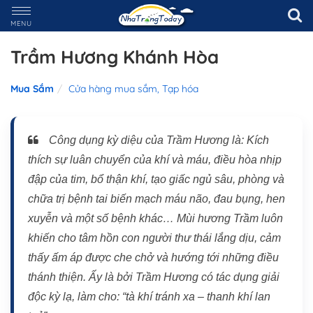
MENU
Trầm Hương Khánh Hòa
Mua Sắm
Cửa hàng mua sắm, Tạp hóa
Công dụng kỳ diệu của Trầm Hương là: Kích
thích sự luân chuyển của khí và máu, điều hòa nhịp
đập của tim, bổ thận khí, tạo giấc ngủ sâu, phòng và
chữa trị bệnh tai biến mạch máu não, đau bụng, hen
xuyễn và một số bệnh khác… Mùi hương Trầm luôn
khiến cho tâm hồn con người thư thái lắng dịu, cảm
thấy ấm áp được che chở và hướng tới những điều
thánh thiện. Ấy là bởi Trầm Hương có tác dụng giải
độc kỳ lạ, làm cho: “tà khí tránh xa – thanh khí lan