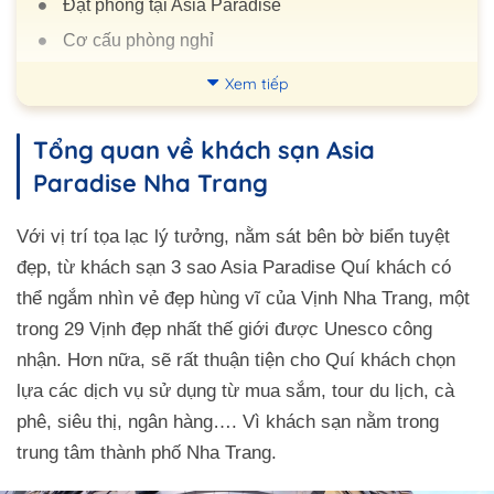
Đặt phòng tại Asia Paradise
Cơ cấu phòng nghỉ
Khu Vực Tiện Ích
Xem tiếp
Nhà Hàng
Tổng quan về khách sạn Asia
Tiện ích
Paradise Nha Trang
Quy tắc tại Asia Paradise
Câu hỏi thường gặp
Với vị trí tọa lạc lý tưởng, nằm sát bên bờ biển tuyệt
Đường đi đến đây
đẹp, từ khách sạn 3 sao Asia Paradise Quí khách có
thể ngắm nhìn vẻ đẹp hùng vĩ của Vịnh Nha Trang, một
trong 29 Vịnh đẹp nhất thế giới được Unesco công
nhận. Hơn nữa, sẽ rất thuận tiện cho Quí khách chọn
lựa các dịch vụ sử dụng từ mua sắm, tour du lịch, cà
phê, siêu thị, ngân hàng…. Vì khách sạn nằm trong
trung tâm thành phố Nha Trang.