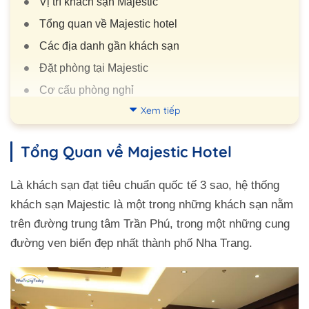
Vị trí khách sạn Majestic
Tổng quan về Majestic hotel
Các địa danh gần khách sạn
Đặt phòng tại Majestic
Cơ cấu phòng nghỉ
Xem tiếp
Khu Vực Tiện Ích
Nhà Hàng
Tổng Quan về Majestic Hotel
Tiện ích
Quy tắc tại Majestic
Là khách sạn đạt tiêu chuẩn quốc tế 3 sao, hệ thống
Câu hỏi thường gặp
khách sạn Majestic là một trong những khách sạn nằm
Đường đi đến đây
trên đường trung tâm Trần Phú, trong một những cung
đường ven biển đẹp nhất thành phố Nha Trang.