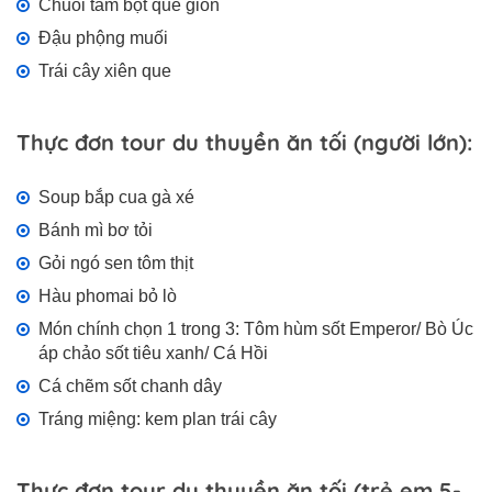
Chuối tẩm bột quế giòn
Đậu phộng muối
Trái cây xiên que
Thực đơn tour du thuyền ăn tối (người lớn):
Soup bắp cua gà xé
Bánh mì bơ tỏi
Gỏi ngó sen tôm thịt
Hàu phomai bỏ lò
Món chính chọn 1 trong 3: Tôm hùm sốt Emperor/ Bò Úc
áp chảo sốt tiêu xanh/ Cá Hồi
Cá chẽm sốt chanh dây
Tráng miệng: kem plan trái cây
Thực đơn tour du thuyền ăn tối (trẻ em 5-