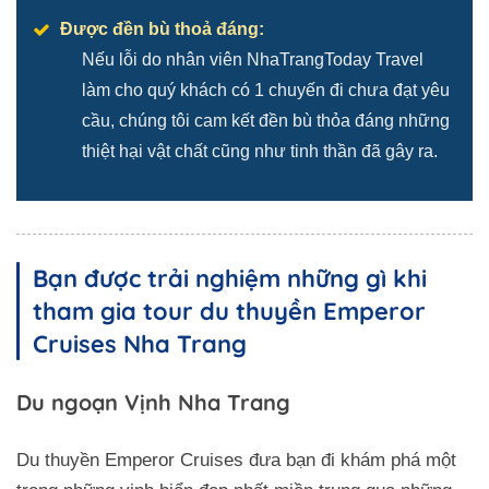
Được đền bù thoả đáng:
Nếu lỗi do nhân viên NhaTrangToday Travel
làm cho quý khách có 1 chuyến đi chưa đạt yêu
cầu, chúng tôi cam kết đền bù thỏa đáng những
thiệt hại vật chất cũng như tinh thần đã gây ra.
Bạn được trải nghiệm những gì khi
tham gia tour du thuyền Emperor
Cruises Nha Trang
Du ngoạn Vịnh Nha Trang
Du thuyền Emperor Cruises đưa bạn đi khám phá một