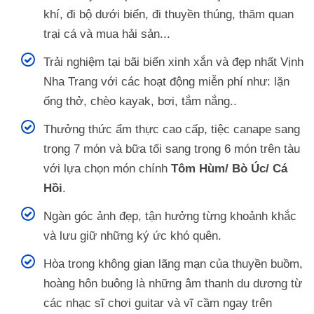
khí, đi bộ dưới biển, đi thuyền thúng, thăm quan
trại cá và mua hải sản...
Trải nghiệm tại bãi biển xinh xắn và đẹp nhất Vịnh
Nha Trang với các hoạt động miễn phí như: lặn
ống thở, chèo kayak, bơi, tắm nắng..
Thưởng thức ẩm thực cao cấp, tiệc canape sang
trọng 7 món và bữa tối sang trọng 6 món trên tàu
với lựa chọn món chính
Tôm Hùm/ Bò Úc/ Cá
Hồi
.
Ngàn góc ảnh đẹp, tận hưởng từng khoảnh khắc
và lưu giữ những ký ức khó quên.
Hòa trong không gian lãng mạn của thuyền buồm,
hoàng hôn buông là những âm thanh du dương từ
các nhạc sĩ chơi guitar và vĩ cầm ngay trên