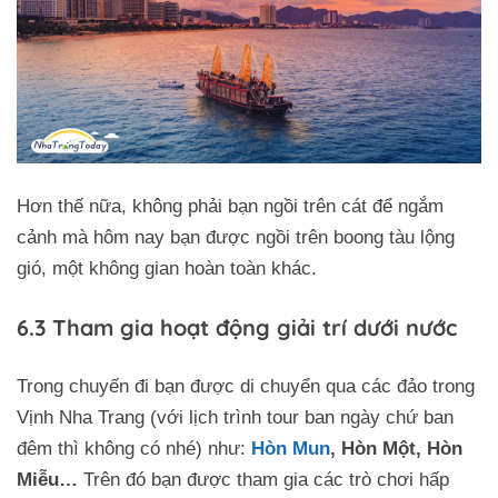
Hơn thế nữa, không phải bạn ngồi trên cát để ngắm
cảnh mà hôm nay bạn được ngồi trên boong tàu lộng
gió, một không gian hoàn toàn khác.
6.3 Tham gia hoạt động giải trí dưới nước
Trong chuyến đi bạn được di chuyển qua các đảo trong
Vịnh Nha Trang (với lịch trình tour ban ngày chứ ban
đêm thì không có nhé) như:
Hòn Mun
, Hòn Một, Hòn
Miễu…
Trên đó bạn được tham gia các trò chơi hấp