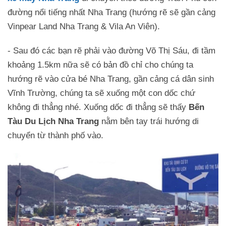
đường nổi tiếng nhất Nha Trang (hướng rẽ sẽ gần cảng
Vinpear Land Nha Trang & Vila An Viên).
- Sau đó các bạn rẽ phải vào đường Võ Thị Sáu, đi tầm
khoảng 1.5km nữa sẽ có bản đồ chỉ cho chúng ta
hướng rẽ vào cửa bé Nha Trang, gần cảng cá dân sinh
Vĩnh Trường, chúng ta sẽ xuống một con dốc chứ
không đi thẳng nhé. Xuống dốc đi thẳng sẽ thấy
Bến
Tàu Du Lịch Nha Trang
nằm bên tay trái hướng di
chuyển từ thành phố vào.