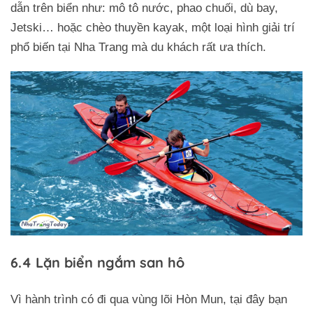
dẫn trên biển như: mô tô nước, phao chuối, dù bay,
Jetski… hoặc chèo thuyền kayak, một loại hình giải trí
phổ biến tại Nha Trang mà du khách rất ưa thích.
6.4 Lặn biển ngắm san hô
Vì hành trình có đi qua vùng lõi Hòn Mun, tại đây bạn