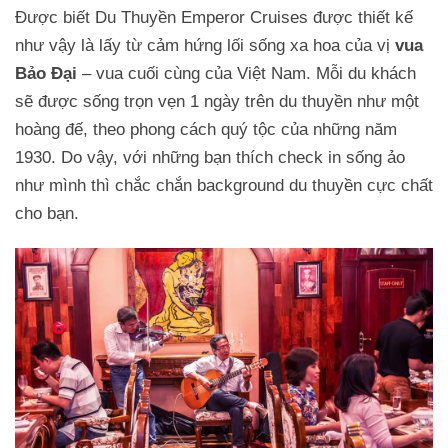
Được biết Du Thuyền Emperor Cruises được thiết kế
như vậy là lấy từ cảm hứng lối sống xa hoa của vị
vua
Bảo Đại
– vua cuối cùng của Việt Nam. Mỗi du khách
sẽ được sống trọn vẹn 1 ngày trên du thuyền như một
hoàng đế, theo phong cách quý tộc của những năm
1930. Do vậy, với những bạn thích check in sống ảo
như mình thì chắc chắn background du thuyền cực chất
cho bạn.