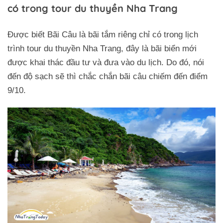
có trong tour du thuyền Nha Trang
Được biết Bãi Câu là bãi tắm riêng chỉ có trong lịch
trình tour du thuyền Nha Trang, đây là bãi biển mới
được khai thác đầu tư và đưa vào du lịch. Do đó, nói
đến độ sạch sẽ thì chắc chắn bãi câu chiếm đến điểm
9/10.