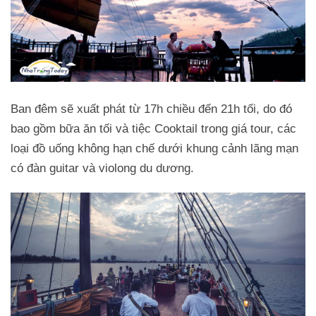
Ban đêm sẽ xuất phát từ 17h chiều đến 21h tối, do đó
bao gồm bữa ăn tối và tiệc Cooktail trong giá tour, các
loại đồ uống không hạn chế dưới khung cảnh lãng mạn
có đàn guitar và violong du dương.