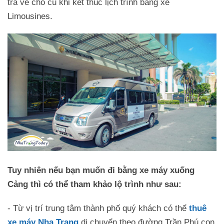
trả về chỗ cũ khi kết thúc lịch trình bằng xe
Limousines.
Tuy nhiên nếu bạn muốn đi bằng xe máy xuống
Cảng thì có thể tham khảo lộ trình như sau:
- Từ vị trí trung tâm thành phố quý khách có thể
thuê
xe máy Nha Trang
di chuyển theo đường Trần Phú con