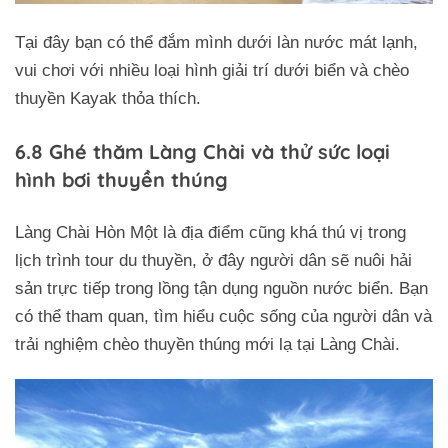
Tại đây bạn có thể đắm mình dưới làn nước mát lạnh,
vui chơi với nhiều loại hình giải trí dưới biển và chèo
thuyền Kayak thỏa thích.
6.8 Ghé thăm Làng Chài và thử sức loại
hình bơi thuyền thúng
Làng Chài Hòn Một là địa điểm cũng khá thú vị trong
lịch trình tour du thuyền, ở đây người dân sẽ nuôi hải
sản trực tiếp trong lồng tận dụng nguồn nước biển. Bạn
có thể tham quan, tìm hiểu cuộc sống của người dân và
trải nghiệm chèo thuyền thúng mới lạ tại Làng Chài.