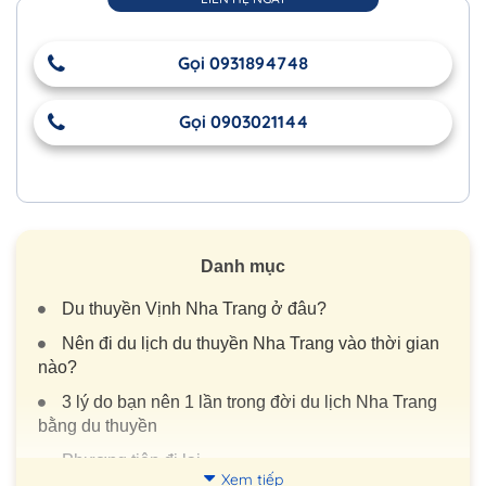
Gọi 0931894748
Gọi 0903021144
Danh mục
Du thuyền Vịnh Nha Trang ở đâu?
Nên đi du lịch du thuyền Nha Trang vào thời gian
nào?
3 lý do bạn nên 1 lần trong đời du lịch Nha Trang
bằng du thuyền
Phương tiện đi lại
Xem tiếp
Di chuyển tới du thuyền Nha Trang