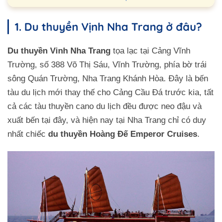
Di chuyển trong chuyến đi
1. Du thuyền Vịnh Nha Trang ở đâu?
Về du thuyền Hoàng Đế Emperor Cruises
Thiết kế du thuyền
Du thuyền Vinh Nha Trang
tọa lạc tại Cảng Vĩnh
Ăn uống
Trường, số 388 Võ Thị Sáu, Vĩnh Trường, phía bờ trái
Các điểm tham quan và dịch vụ nổi bật trong tour
sông Quán Trường, Nha Trang Khánh Hòa. Đây là bến
du lịch du thuyền vịnh Nha Trang
tàu du lịch mới thay thế cho Cảng Cầu Đá trước kia, tất
Du ngoạn toàn Vịnh Nha Trang
cả các tàu thuyền cano du lịch đều được neo đậu và
Ngắm cảnh hoàng hôn trên biển
xuất bến tại đây, và hiện nay tại Nha Trang chỉ có duy
Tham gia hoạt động giải trí dưới nước
nhất chiếc
du thuyền Hoàng Đế Emperor Cruises
.
Lặn biển ngắm san hô
Tắm nắng và chụp ảnh check in
Câu cá thư giãn trên biển
Vui chơi ở bãi Câu – đảo độc quyền chỉ có
trong tour du thuyền Nha Trang
Ghé thăm Làng Chài và thử sức loại hình