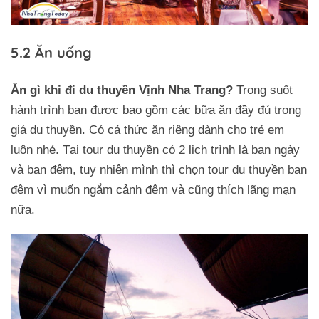
5.2 Ăn uống
Ăn gì khi đi du thuyền Vịnh Nha Trang?
Trong suốt
hành trình bạn được bao gồm các bữa ăn đầy đủ trong
giá du thuyền. Có cả thức ăn riêng dành cho trẻ em
luôn nhé. Tại tour du thuyền có 2 lịch trình là ban ngày
và ban đêm, tuy nhiên mình thì chọn tour du thuyền ban
đêm vì muốn ngắm cảnh đêm và cũng thích lãng mạn
nữa.