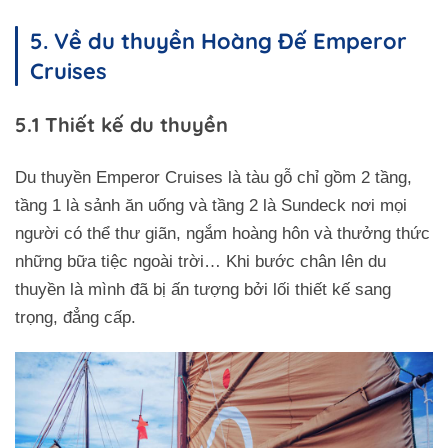
5. Về du thuyền Hoàng Đế Emperor
Cruises
5.1 Thiết kế du thuyền
Du thuyền Emperor Cruises là tàu gỗ chỉ gồm 2 tầng,
tầng 1 là sảnh ăn uống và tầng 2 là Sundeck nơi mọi
người có thể thư giãn, ngắm hoàng hôn và thưởng thức
những bữa tiệc ngoài trời… Khi bước chân lên du
thuyền là mình đã bị ấn tượng bởi lối thiết kế sang
trọng, đẳng cấp.