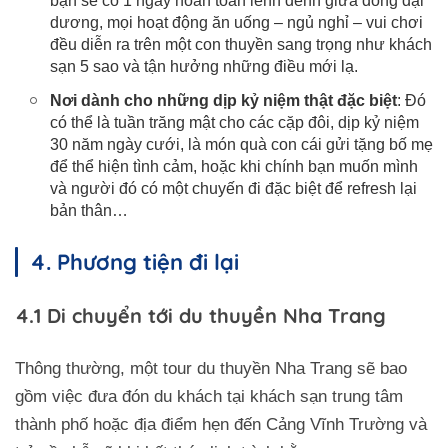
bạn sẽ có 1 ngày hoàn toàn lênh đênh giữa dòng đại
dương, mọi hoạt động ăn uống – ngủ nghỉ – vui chơi
đều diễn ra trên một con thuyền sang trọng như khách
sạn 5 sao và tận hưởng những điều mới lạ.
Nơi dành cho những dịp kỷ niệm thật đặc biệt
: Đó
có thể là tuần trăng mật cho các cặp đôi, dịp kỷ niệm
30 năm ngày cưới, là món quà con cái gửi tặng bố mẹ
để thể hiện tình cảm, hoặc khi chính bạn muốn mình
và người đó có một chuyến đi đặc biệt để refresh lại
bản thân…
4. Phương tiện đi lại
4.1 Di chuyển tới du thuyền Nha Trang
Thông thường, một tour du thuyền Nha Trang sẽ bao
gồm việc đưa đón du khách tại khách sạn trung tâm
thành phố hoặc địa điểm hẹn đến Cảng Vĩnh Trường và