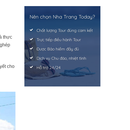
Nên chọn Nha Trang Today?
Chất lượng Tour đúng cam kết
à thực
Trực tiếp điều hành Tour
 ghép
Được Bảo hiểm đầy đủ
Dịch vụ Chu đáo, nhiệt tình
yết cho
Hỗ trợ 24/24