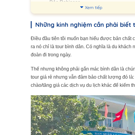
Đảo Robinson
Xem tiếp
Thủy Cung Trí Nguyên
Làng Chài
Những kinh nghiệm cần phải biết 
Hòn Một
Điều đầu tiên tôi muốn bạn hiểu được bản chất c
Đừng đặt nặng vấn đề tour 4 đảo do công t
ra nó chỉ là tour bình dân. Có nghĩa là du khách 
nào tổ chức
đoàn đi trong ngày.
Ưu điểm của tour 4 đảo so với các tour đả
ngày khác
Thế nhưng không phải gắn mác bình dân là chúng
Những câu hỏi về tour 4 đảo Nha Trang
tour giá rẻ nhưng vẫn đảm bảo chất lượng đó là:
H: Đi tàu có an toàn không?
chào/tăng giá các dịch vụ du lịch khác để kiếm t
H: Gia đình tôi có em bé có đi được
không?
H: Tôi mang thai có đi được không?
H: Bị say sóng có đi được tour 4 đảo
không?
H: Phí dịch vụ trên các đảo sẽ tính như