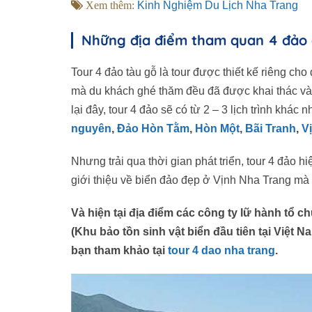
Xem thêm:
Kinh Nghiệm Du Lịch Nha Trang
Những địa điểm tham quan 4 đảo đ
Tour 4 đảo tàu gỗ là tour được thiết kế riêng c
mà du khách ghé thăm đều đã được khai thác và c
lại đây, tour 4 đảo sẽ có từ 2 – 3 lịch trình khá
nguyên
,
Đảo Hòn Tằm
,
Hòn Một
,
Bãi Tranh
,
V
Nhưng trải qua thời gian phát triển, tour 4 đảo
giới thiệu về biển đảo đẹp ở Vịnh Nha Trang mà ph
Và hiện tại địa điểm các công ty lữ hành t
(Khu bảo tồn sinh vật biển đầu tiên tại Việt N
bạn tham khảo tại
tour 4 dao nha trang
.