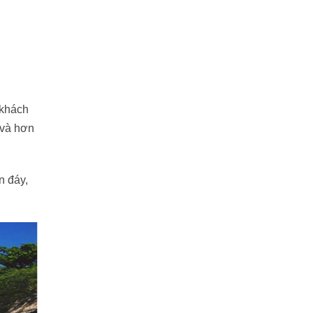
 khách
 và hơn
n đáy,