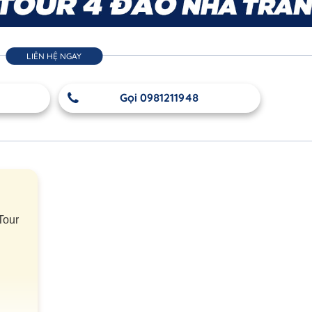
LIÊN HỆ NGAY
Gọi 0981211948
Tour