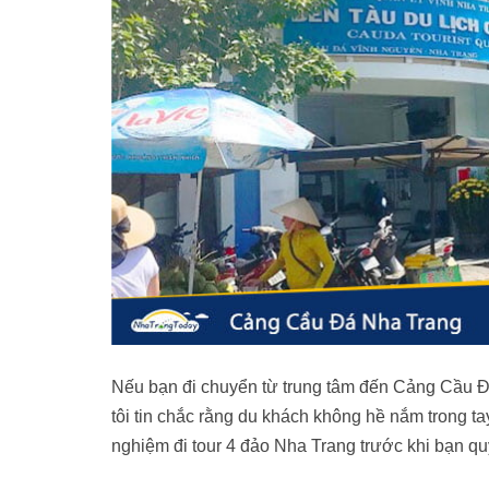
thế nào?
Giá các loại tour 4 đảo tại Nha Trang hiện 
Mua tour 4 đảo trọn gói uy tín nhất ở đâu?
Nên đi 4 đảo vào thời gian nào?
Vật dụng mang theo
Phương tiện di chuyển đến đảo
Nếu bạn đi chuyển từ trung tâm đến Cảng Cầu Đá 
tôi tin chắc rằng du khách không hề nắm trong tay
nghiệm đi tour 4 đảo Nha Trang trước khi bạn quyế