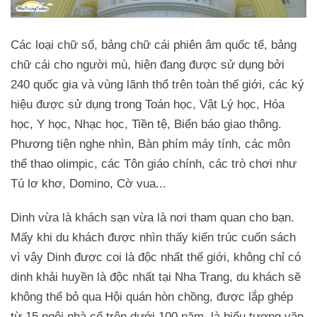
Các loại chữ số, bảng chữ cái phiên âm quốc tế, bảng
chữ cái cho người mù, hiện đang được sử dụng bởi
240 quốc gia và vùng lãnh thổ trên toàn thế giới, các ký
hiệu được sử dụng trong Toán học, Vật Lý học, Hóa
học, Y học, Nhạc học, Tiền tệ, Biển báo giao thông.
Phương tiện nghe nhìn, Bàn phím máy tính, các môn
thể thao olimpic, các Tôn giáo chính, các trò chơi như
Tú lơ khơ, Domino, Cờ vua...
Dinh vừa là khách sạn vừa là nơi tham quan cho bạn.
Mấy khi du khách được nhìn thấy kiến trúc cuốn sách
vì vậy Dinh được coi là độc nhất thế giới, không chỉ có
dinh khải huyền là độc nhất tại Nha Trang, du khách sẽ
không thể bỏ qua Hội quán hòn chồng, được lắp ghép
từ 15 ngôi nhà cổ trên dưới 100 năm, là biểu tượng văn