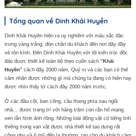
Tổng quan về Dinh Khải Huyền
Dinh Khải Huyền hiện ra uy nghiêm với màu sắc đặc
trưng vàng trắng, đón chân du khách đến nơi đây đầy
vẻ tôn kính. Đến Dinh Khải Huyền với lối kiến trúc độc
đáo được thiết kế toàn bộ theo cuốn sách
"Khải
Huyền"
cách đây 2000 năm, Quý vị và các bạn có thể
cảm nhận được những gì mà chúng ta đang có hiện nay
được nhìn thấy từ cách đây 2000 năm trước.
Ở các đầu cột, ban công, cầu thang phía sau ngôi
nhà… được trang trí với hàng trăm con rắn hổ mang
xen lẫn hình ảnh rồng. Những loài động vật có tiếng linh
thiêng trong vạn vật được nhà thiết kế tạo dựng rất
công phu và tỉ mỹ đến lạ thường, tạo cho du khách cảm