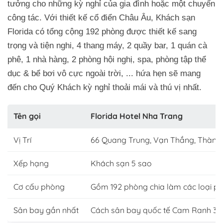
tưởng cho những kỳ nghỉ của gia đình hoặc một chuyến
công tác. Với thiết kế cổ điển Châu Âu, Khách sạn
Florida có tổng cộng 192 phòng được thiết kế sang
trọng và tiện nghi, 4 thang máy, 2 quầy bar, 1 quán cà
phê, 1 nhà hàng, 2 phòng hội nghị, spa, phòng tập thể
dục & bể bơi vô cực ngoài trời, ... hứa hẹn sẽ mang
đến cho Quý Khách kỳ nghỉ thoải mái và thú vị nhất.
Tên gọi
Florida Hotel Nha Trang
Vị Trí
66 Quang Trung, Vạn Thắng, Thành
Xếp hạng
Khách sạn 5 sao
Cơ cấu phòng
Gồm 192 phòng chia làm các loại p
Sân bay gần nhất
Cách sân bay quốc tế Cam Ranh 3