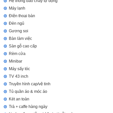
Hệ thống báo cháy tự động
Máy lạnh
Điện thoại bàn
Đèn ngủ
Gương soi
Bàn làm việc
Sàn gỗ cao cấp
Rèm cửa
Minibar
Máy sấy tóc
TV 43 inch
Truyền hình cap/vệ tinh
Tủ quần áo & móc áo
Két an toàn
Trà + caffe hàng ngày