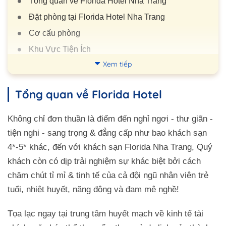
Tổng quan về Florida Hotel Nha Trang
Đặt phòng tại Florida Hotel Nha Trang
Cơ cấu phòng
Khu Vực Tiện Ích
Xem tiếp
Nhà Hàng
Tiện ích phòng nghỉ
Tổng quan về Florida Hotel
Quy tắc tại Florida Hotel Nha Trang
Review Florida Hotel Nha Trang
Không chỉ đơn thuần là điểm đến nghỉ ngơi - thư giãn -
Đường đi đến đây
tiện nghi - sang trọng & đẳng cấp như bao khách sạn
4*-5* khác, đến với khách sạn Florida Nha Trang, Quý
khách còn có dịp trải nghiệm sự khác biệt bởi cách
chăm chút tỉ mỉ & tinh tế của cả đội ngũ nhân viên trẻ
tuổi, nhiệt huyết, năng động và đam mê nghề!
Tọa lạc ngay tại trung tâm huyết mạch về kinh tế tài