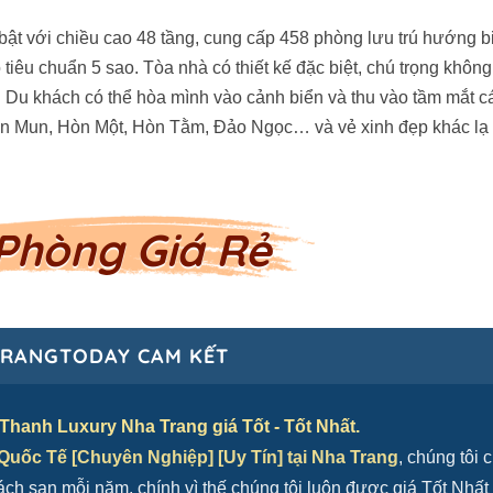
t với chiều cao 48 tầng, cung cấp 458 phòng lưu trú hướng b
eo tiêu chuẩn 5 sao. Tòa nhà có thiết kế đặc biệt, chú trọng không
. Du khách có thể hòa mình vào cảnh biển và thu vào tầm mắt c
Hòn Mun, Hòn Một, Hòn Tằm, Đảo Ngọc… và vẻ xinh đẹp khác lạ
Phòng Giá Rẻ
RANGTODAY CAM KẾT
hanh Luxury Nha Trang giá Tốt - Tốt Nhất.
uốc Tế [Chuyên Nghiệp] [Uy Tín] tại Nha Trang
, chúng tôi 
h sạn mỗi năm, chính vì thế chúng tôi luôn được giá Tốt Nhất