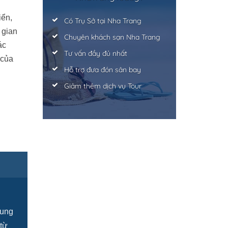
iển,
Có Trụ Sở tại Nha Trang
 gian
Chuyên khách sạn Nha Trang
ác
Tư vấn đầy đủ nhất
 của
Hỗ trợ đưa đón sân bay
Giảm thêm dịch vụ Tour
cung
 từ