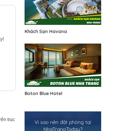
Khách Sạn Havana
y!
Boton Blue Hotel
rên trục
Vì sao nên đặt phòng tại
NhaTrangToday?