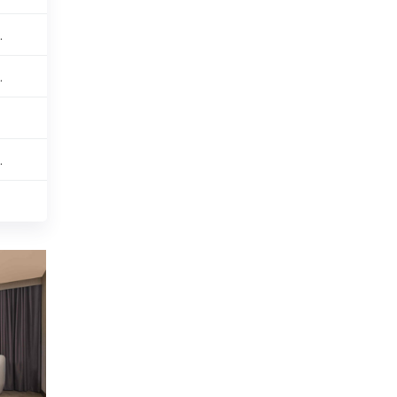
.
.
.