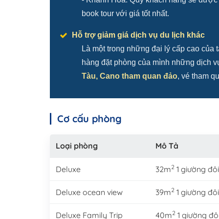
book tour với giá tốt nhất.
Hỗ trợ giảm giá dịch vụ du lịch khác
Là một trong những đại lý cấp cao của t
hàng đặt phòng của mình những dịch vụ 
Tàu, Cano tham quan đảo
, vé tham qu
Cơ cấu phòng
Loại phòng
Mô Tả
2
Deluxe
32m
1 giường đô
2
Deluxe ocean view
39m
1 giường đô
2
Deluxe Family Trip
40m
1 giường đô