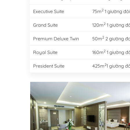
2
Executive Suite
75m
1 giường đôi
2
Grand Suite
120m
1 giường đô
2
Premium Deluxe Twin
50m
2 giường đ
2
Royal Suite
160m
1 giường đô
2
President Suite
425m
1 giường đ