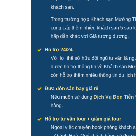
khách sạn.
Trong trường hợp Khách sạn Mường Tha
cung cấp thêm nhiều khách sạn 5 sao 
hấp dẫn khác với Giá tương đương.
Hỗ trợ 24/24
Với lợi thế sỡ hữu đội ngũ tư vấn là 
được hỗ trợ thông tin về Khách sạn Mư
còn hỗ trợ thêm nhiều thông tin du lịch 
Đưa đón sân bay giá rẻ
Nếu muốn sử dụng
Dịch Vụ Đón Tiễn
hàng.
Hỗ trợ tư vấn tour + giảm giá tour
Ngoài việc chuyên book phòng khách sạn
- Khánh Hoà. Quý khách hàng sẽ được tư