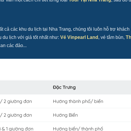
ất cả các khu du lịch tại Nha Trang, chúng tôi luôn hỗ trợ khách
du lịch với giá tốt nhất như:
Vé Vinpearl Land
, vé tắm bùn,
T
an các đảo...
Đặc Trưng
i/ 2 giường đơn
Hướng thành phố/ biển
i/ 2 giường đơn
Hướng Biển
i & 1 giường đơn
Hướng biển/ thành phố