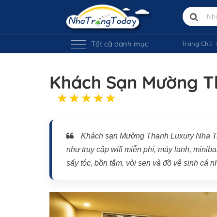
Tất cả danh mục
Trang Chủ
Khách Sạn Mường T
Khách sạn Mường Thanh Luxury Nha Tran
như truy cập wifi miễn phí, máy lạnh, minib
sấy tóc, bồn tắm, vòi sen và đồ vệ sinh cá n