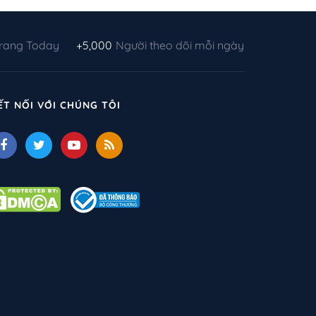
Trang Today
+5,000
Người theo dõi mỗi ngày
ẾT NỐI VỚI CHÚNG TÔI