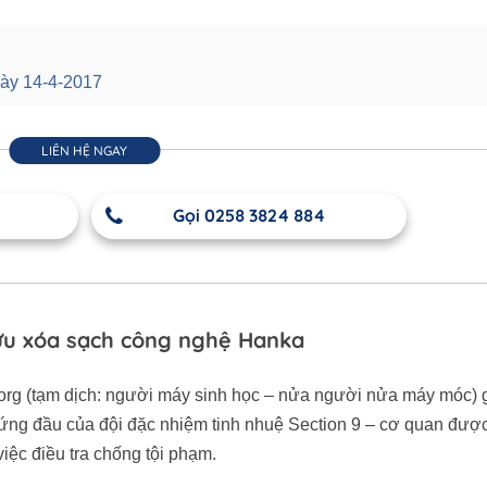
gày 14-4-2017
LIÊN HỆ NGAY
Gọi 0258 3824 884
ưu xóa sạch công nghệ Hanka
borg (tạm dịch: người máy sinh học – nửa người nửa máy móc) g
ứng đầu của đội đặc nhiệm tinh nhuệ Section 9 – cơ quan được
iệc điều tra chống tội phạm.