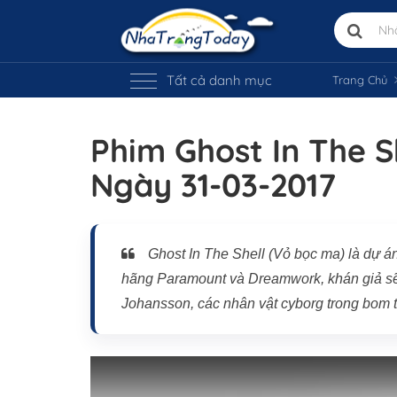
Tất cả danh mục
Trang Chủ
Phim Ghost In The S
Ngày 31-03-2017
Vị trí trên bản đồ
Ghost In The Shell (Vỏ bọc ma) là dự án
hãng Paramount và Dreamwork, khán giả sẽ c
Johansson, các nhân vật cyborg trong bom 