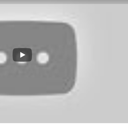
Play: Phim Ghost In The Shell - Vỏ Bọc Ma - Khởi Chiếu n