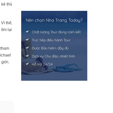
 kẻ thù
Nên chọn Nha Trang Today?
Vì thế,
tìm lại
Chất lượng Tour đúng cam kết
Trực tiếp điều hành Tour
Được Bảo hiểm đầy đủ
 tham
ichael
Dịch vụ Chu đáo, nhiệt tình
 giới.
Hỗ trợ 24/24