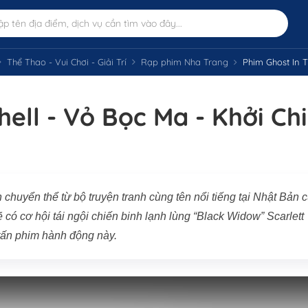
Thể Thao - Vui Chơi - Giải Trí
Rạp phim Nha Trang
Phim Ghost In The
hell - Vỏ Bọc Ma - Khởi Ch
 chuyển thể từ bộ truyện tranh cùng tên nổi tiếng tại Nhật Bản 
ó cơ hội tái ngội chiến binh lạnh lùng “Black Widow” Scarlett
tấn phim hành động này.