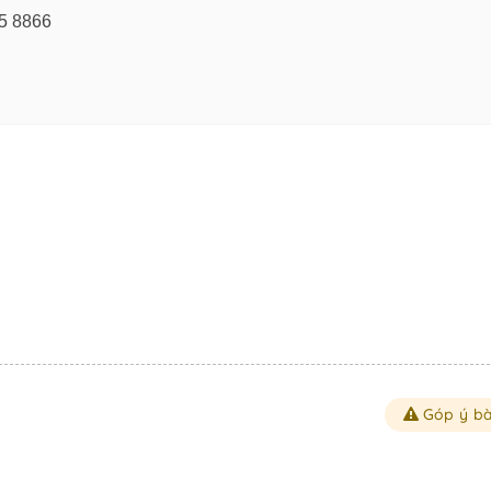
25 8866
Góp ý bà