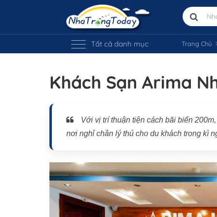
Tất cả danh mục
Trang Chủ
Khách Sạn Arima N
Với vị trí thuận tiện cách bãi biển 200
nơi nghỉ chân lý thú cho du khách trong kì n