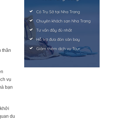
Có Trụ Sở tại Nha Trang
Chuyên khách sạn Nha Trang
Tư vấn đầy đủ nhất
Hỗ trợ đưa đón sân bay
Giảm thêm dịch vụ Tour
n thân
ền
ịch vụ
 mà bạn
 khởi
 quan du