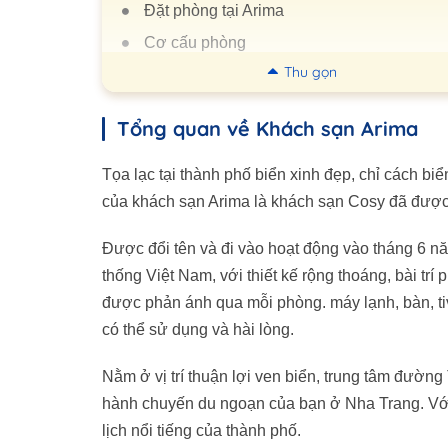
Đặt phòng tại Arima
Cơ cấu phòng
Thu gọn
Nhà Hàng-ẩm thực
Tiện ích
Tổng quan về Khách sạn Arima
Quy tắc tại Arima Hotel
Câu hỏi thường gặp
Tọa lạc tại thành phố biển xinh đẹp, chỉ cách bi
của khách sạn Arima là khách sạn Cosy đã được 
Được đổi tên và đi vào hoạt động vào tháng 6 
thống Việt Nam, với thiết kế rộng thoáng, bài tr
được phản ánh qua mỗi phòng. máy lạnh, bàn, tiv
có thể sử dụng và hài lòng.
Nằm ở vị trí thuận lợi ven biển, trung tâm đườn
hành chuyến du ngoạn của bạn ở Nha Trang. Với 
lịch nổi tiếng của thành phố.