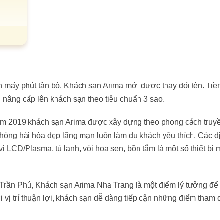
ển mấy phút tản bộ. Khách sạn Arima mới được thay đổi tên. Tiề
nâng cấp lên khách sạn theo tiêu chuẩn 3 sao.
năm 2019 khách sạn Arima được xây dựng theo phong cách truy
í phòng hài hòa đẹp lãng mạn luôn làm du khách yêu thích. Các d
i LCD/Plasma, tủ lạnh, vòi hoa sen, bồn tắm là một số thiết bị
g Trần Phú, Khách sạn Arima Nha Trang là một điểm lý tưởng để
vị trí thuận lợi, khách sạn dễ dàng tiếp cận những điểm tham