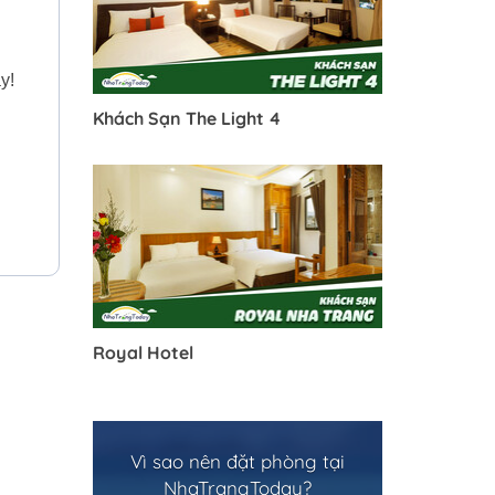
y!
Khách Sạn The Light 4
Royal Hotel
Vì sao nên đặt phòng tại
NhaTrangToday?